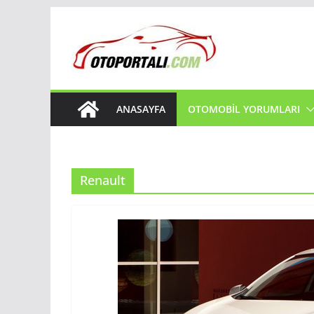
Skip
to
content
ANASAYFA
OTOMOBIL YORUMLARI
Renault