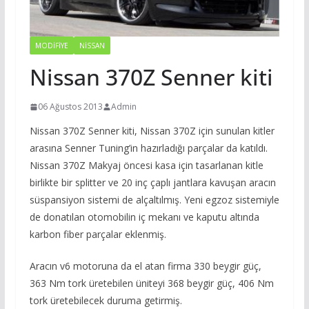
MODIFIYE
NISSAN
Nissan 370Z Senner kiti
06 Ağustos 2013
Admin
Nissan 370Z Senner kiti, Nissan 370Z için sunulan kitler
arasına Senner Tuning’in hazırladığı parçalar da katıldı.
Nissan 370Z Makyaj öncesi kasa için tasarlanan kitle
birlikte bir splitter ve 20 inç çaplı jantlara kavuşan aracın
süspansiyon sistemi de alçaltılmış. Yeni egzoz sistemiyle
de donatılan otomobilin iç mekanı ve kaputu altında
karbon fiber parçalar eklenmiş.
Aracın v6 motoruna da el atan firma 330 beygir güç,
363 Nm tork üretebilen üniteyi 368 beygir güç, 406 Nm
tork üretebilecek duruma getirmiş.