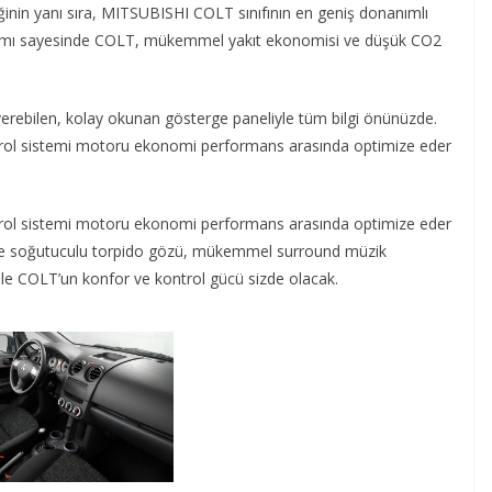
liğinin yanı sıra, MITSUBISHI COLT sınıfının en geniş donanımlı
lanımı sayesinde COLT, mükemmel yakıt ekonomisi ve düşük CO2
 verebilen, kolay okunan gösterge paneliyle tüm bilgi önünüzde.
rol sistemi motoru ekonomi performans arasında optimize eder
rol sistemi motoru ekonomi performans arasında optimize eder
ş ve soğutuculu torpido gözü, mükemmel surround müzik
i ile COLT’un konfor ve kontrol gücü sizde olacak.