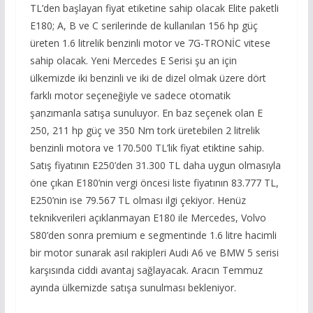
TL’den başlayan fiyat etiketine sahip olacak Elite paketli
E180; A, B ve C serilerinde de kullanılan 156 hp güç
üreten 1.6 litrelik benzinli motor ve 7G-TRONİC vitese
sahip olacak. Yeni Mercedes E Serisi şu an için
ülkemizde iki benzinli ve iki de dizel olmak üzere dört
farklı motor seçeneğiyle ve sadece otomatik
şanzımanla satışa sunuluyor. En baz seçenek olan E
250, 211 hp güç ve 350 Nm tork üretebilen 2 litrelik
benzinli motora ve 170.500 TL’lik fiyat etiktine sahip.
Satış fiyatının E250’den 31.300 TL daha uygun olmasıyla
öne çıkan E180’nin vergi öncesi liste fiyatının 83.777 TL,
E250’nin ise 79.567 TL olması ilgi çekiyor. Henüz
teknikverileri açıklanmayan E180 ile Mercedes, Volvo
S80’den sonra premium e segmentinde 1.6 litre hacimli
bir motor sunarak asıl rakipleri Audi A6 ve BMW 5 serisi
karşısında ciddi avantaj sağlayacak. Aracın Temmuz
ayında ülkemizde satışa sunulması bekleniyor.