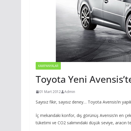
KAMPANYALAR
Toyota Yeni Avensis’
01 Mart 2012
Admin
Sayısız fikir, sayısız deney… Toyota Avensis’in yapıl
İç mekandaki konfor, dış görünüş Avensis’in en çekici
tüketimi ve CO2 salımındaki düşük seviye, aracın te