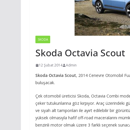
SKODA
Skoda Octavia Scout
12 Şubat 2014
Admin
Skoda Octavia Scout
, 2014 Cenevre Otomobil Fuar
buluşacak.
Çek otomobil üreticisi Skoda, Octavia Combi model
çeker tutukunlarına göz kırpıyor. Araç üzerindeki gü
ve siyah alt tamponları ile ayırt edilebilir bir gö
yüksek olmasıyla hafif off-road maceralarını mümkün
benzinli motor olmak üzere 3 farklı seçenek sunaca