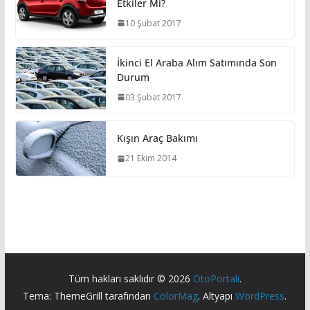
Etkiler Mi?
10 Şubat 2017
İkinci El Araba Alım Satımında Son
Durum
03 Şubat 2017
Kışın Araç Bakımı
21 Ekim 2014
Tüm hakları saklıdır © 2026
OtoPortalı
.
Tema: ThemeGrill tarafından
ColorMag
. Altyapı
WordPress
.