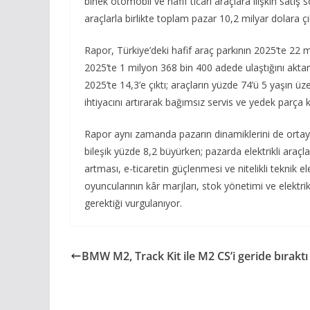
binek otomobil ve hafif ticari araçlara ilişkin satış 
araçlarla birlikte toplam pazar 10,2 milyar dolara çık
Rapor, Türkiye’deki hafif araç parkının 2025’te 22 m
2025’te 1 milyon 368 bin 400 adede ulaştığını aktar
2025’te 14,3’e çıktı; araçların yüzde 74’ü 5 yaşın ü
ihtiyacını artırarak bağımsız servis ve yedek parça k
Rapor aynı zamanda pazarın dinamiklerini de ortaya
bileşik yüzde 8,2 büyürken; pazarda elektrikli araçl
artması, e-ticaretin güçlenmesi ve nitelikli teknik el
oyuncularının kâr marjları, stok yönetimi ve elektrikl
gerektiği vurgulanıyor.
BMW M2, Track Kit ile M2 CS’i geride bıraktı