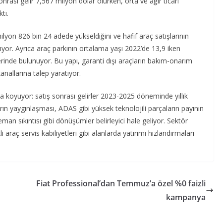
sonrası gelir 7,567 milyon dolar olurken, orta ve ağır ticari
tı.
ilyon 826 bin 24 adede yükseldiğini ve hafif araç satışlarının
ıyor. Ayrıca araç parkının ortalama yaşı 2022’de 13,9 iken
zerinde bulunuyor. Bu yapı, garanti dışı araçların bakım-onarım
anallarına talep yaratıyor.
 koyuyor: satış sonrası gelirler 2023-2025 döneminde yıllık
arın yaygınlaşması, ADAS gibi yüksek teknolojili parçaların payının
eman sıkıntısı gibi dönüşümler belirleyici hale geliyor. Sektör
i araç servis kabiliyetleri gibi alanlarda yatırımı hızlandırmaları
Fiat Professional’dan Temmuz’a özel %0 faizli
kampanya