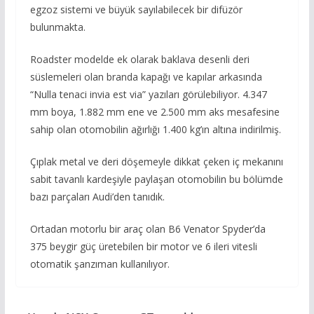
egzoz sistemi ve büyük sayılabilecek bir difüzör
bulunmakta.
Roadster modelde ek olarak baklava desenli deri
süslemeleri olan branda kapağı ve kapılar arkasında
“Nulla tenaci invia est via” yazıları görülebiliyor. 4.347
mm boya, 1.882 mm ene ve 2.500 mm aks mesafesine
sahip olan otomobilin ağırlığı 1.400 kg’ın altına indirilmiş.
Çıplak metal ve deri döşemeyle dikkat çeken iç mekanını
sabit tavanlı kardeşiyle paylaşan otomobilin bu bölümde
bazı parçaları Audi’den tanıdık.
Ortadan motorlu bir araç olan B6 Venator Spyder’da
375 beygir güç üretebilen bir motor ve 6 ileri vitesli
otomatik şanzıman kullanılıyor.