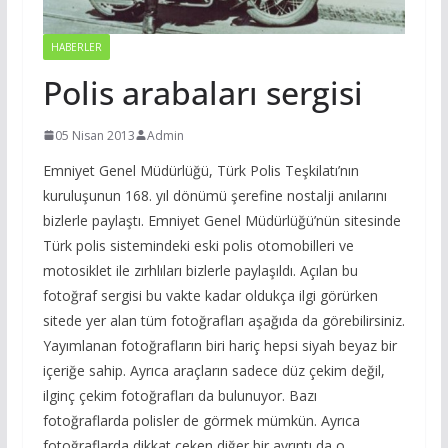
HABERLER
Polis arabaları sergisi
05 Nisan 2013
Admin
Emniyet Genel Müdürlüğü, Türk Polis Teşkilatı’nın
kuruluşunun 168. yıl dönümü şerefine nostalji anılarını
bizlerle paylaştı. Emniyet Genel Müdürlüğü’nün sitesinde
Türk polis sistemindeki eski polis otomobilleri ve
motosiklet ile zırhlıları bizlerle paylaşıldı. Açılan bu
fotoğraf sergisi bu vakte kadar oldukça ilgi görürken
sitede yer alan tüm fotoğrafları aşağıda da görebilirsiniz.
Yayımlanan fotoğrafların biri hariç hepsi siyah beyaz bir
içeriğe sahip. Ayrıca araçların sadece düz çekim değil,
ilginç çekim fotoğrafları da bulunuyor. Bazı
fotoğraflarda polisler de görmek mümkün. Ayrıca
fotoğraflarda dikkat çeken diğer bir ayrıntı da o