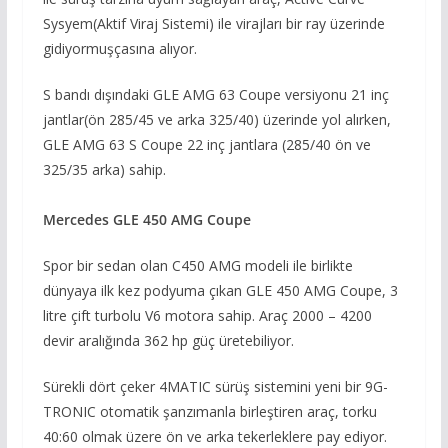
Sysyem(Aktif Viraj Sistemi) ile virajları bir ray üzerinde
gidiyormuşçasına alıyor.
S bandı dışındaki GLE AMG 63 Coupe versiyonu 21 inç
jantlar(ön 285/45 ve arka 325/40) üzerinde yol alırken,
GLE AMG 63 S Coupe 22 inç jantlara (285/40 ön ve
325/35 arka) sahip.
Mercedes GLE 450 AMG Coupe
Spor bir sedan olan C450 AMG modeli ile birlikte
dünyaya ilk kez podyuma çıkan GLE 450 AMG Coupe, 3
litre çift turbolu V6 motora sahip. Araç 2000 – 4200
devir aralığında 362 hp güç üretebiliyor.
Sürekli dört çeker 4MATIC sürüş sistemini yeni bir 9G-
TRONIC otomatik şanzımanla birleştiren araç, torku
40:60 olmak üzere ön ve arka tekerleklere pay ediyor.