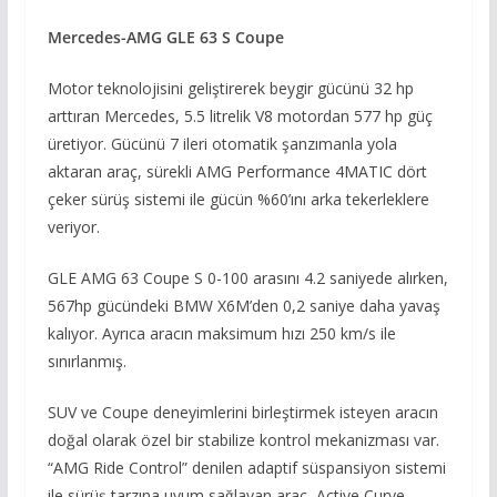
Mercedes-AMG GLE 63 S Coupe
Motor teknolojisini geliştirerek beygir gücünü 32 hp
arttıran Mercedes, 5.5 litrelik V8 motordan 577 hp güç
üretiyor. Gücünü 7 ileri otomatik şanzımanla yola
aktaran araç, sürekli AMG Performance 4MATIC dört
çeker sürüş sistemi ile gücün %60’ını arka tekerleklere
veriyor.
GLE AMG 63 Coupe S 0-100 arasını 4.2 saniyede alırken,
567hp gücündeki BMW X6M’den 0,2 saniye daha yavaş
kalıyor. Ayrıca aracın maksimum hızı 250 km/s ile
sınırlanmış.
SUV ve Coupe deneyimlerini birleştirmek isteyen aracın
doğal olarak özel bir stabilize kontrol mekanizması var.
“AMG Ride Control” denilen adaptif süspansiyon sistemi
ile sürüş tarzına uyum sağlayan araç, Active Curve