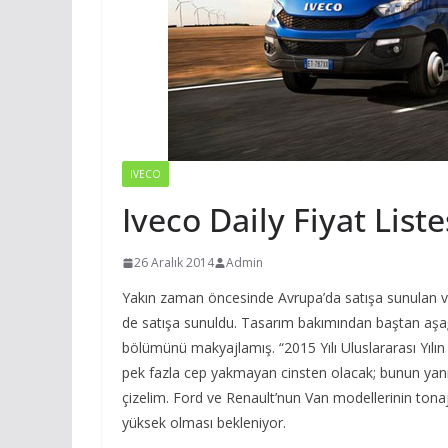
IVECO
Iveco Daily Fiyat Liste
26 Aralık 2014
Admin
Yakın zaman öncesinde Avrupa’da satışa sunulan v
de satışa sunuldu. Tasarım bakımından baştan aşağıy
bölümünü makyajlamış. “2015 Yılı Uluslararası Yılın
pek fazla cep yakmayan cinsten olacak; bunun yanı s
çizelim. Ford ve Renault’nun Van modellerinin tonajl
yüksek olması bekleniyor.