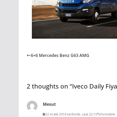
6×6 Mercedes Benz G63 AMG
2 thoughts on “
Iveco Daily Fiya
Mesut
22 Aralık 2016 tarihinde, saat 22:10
Permalink