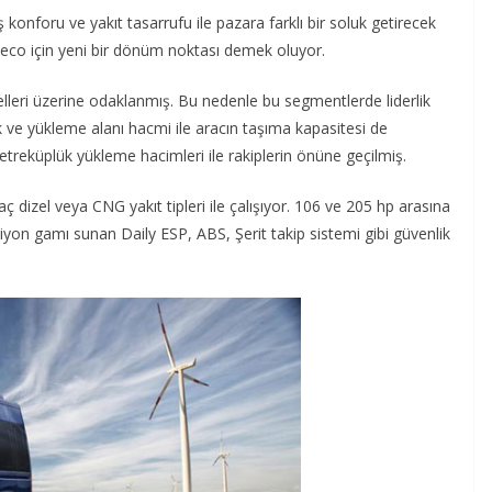
ş konforu ve yakıt tasarrufu ile pazara farklı bir soluk getirecek
veco için yeni bir dönüm noktası demek oluyor.
elleri üzerine odaklanmış. Bu nedenle bu segmentlerde liderlik
k ve yükleme alanı hacmi ile aracın taşıma kapasitesi de
metreküplük yükleme hacimleri ile rakiplerin önüne geçilmiş.
araç dizel veya CNG yakıt tipleri ile çalışıyor. 106 ve 205 hp arasına
siyon gamı sunan Daily ESP, ABS, Şerit takip sistemi gibi güvenlik