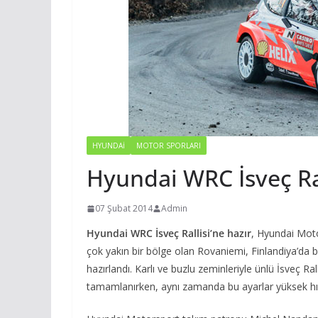
HYUNDAI
MOTOR SPORLARI
Hyundai WRC İsveç Ral
07 Şubat 2014
Admin
Hyundai WRC İsveç Rallisi’ne hazır
, Hyundai Moto
çok yakın bir bölge olan Rovaniemi, Finlandiya’da be
hazırlandı. Karlı ve buzlu zeminleriyle ünlü İsveç Ral
tamamlanırken, aynı zamanda bu ayarlar yüksek hızl