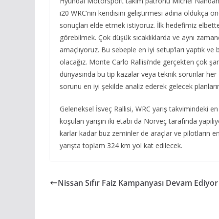
Hyundai Motorsport takım patronu Michel Nandan, ko
i20 WRC’nin kendisini geliştirmesi adına oldukça öne
sonuçları elde etmek istiyoruz. İlk hedefimiz elbette
görebilmek. Çok düşük sıcaklıklarda ve aynı zam
amaçlıyoruz. Bu sebeple en iyi setup’ları yaptık ve
olacağız. Monte Carlo Rallisi’nde gerçekten çok şan
dünyasında bu tip kazalar veya teknik sorunlar her
sorunu en iyi şekilde analiz ederek gelecek planlar
Geleneksel İsveç Rallisi, WRC yarış takvimindeki en
koşulan yarışın iki etabı da Norveç tarafında yapıl
karlar kadar buz zeminler de araçlar ve pilotların e
yarışta toplam 324 km yol kat edilecek.
Nissan Sıfır Faiz Kampanyası Devam Ediyor