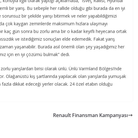
nuyla ilgili olarak yaptığı açıklamada, “İsveç Rallisi, Hyundai
mli bir yarış. Bu sebeple her rallide olduğu gibi burada da en iyi
 sorunsuz bir şekilde yarışı bitirmek ve neler yapabildiğimizi
anda çok kaygan zeminlerde maksimum hızlara ulaşmayı
 bir kaç gün sonra bu zorlu ama bir o kadar keyifli heyecana ortak
ssızdık ve istediğimiz sonuçları elde edemedik. Fakat yarış
 zaman yaşanabilir. Burada asıl önemli olan şey yaşadığımız her
ımız için en iyi çözümü bulmak” dedi.
 zorlu yarışlardan birisi olarak ünlü. Ünlü Varmland Bölgesi’nde
ıyor. Olağanüstü kış şartlarında yapılacak olan yarışlarda yumuşak
n fazla dikkat edeceği yerler olacak. 24 özel etabın olduğu
Renault Finansman Kampanyası