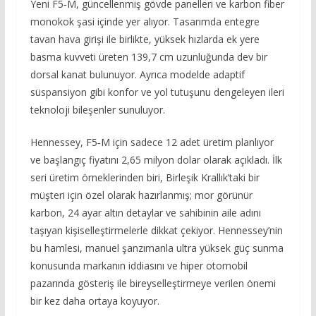
Yeni F5‑M, güncellenmiş gövde panelleri ve karbon fiber
monokok şasi içinde yer alıyor. Tasarımda entegre
tavan hava girişi ile birlikte, yüksek hızlarda ek yere
basma kuvveti üreten 139,7 cm uzunluğunda dev bir
dorsal kanat bulunuyor. Ayrıca modelde adaptif
süspansiyon gibi konfor ve yol tutuşunu dengeleyen ileri
teknoloji bileşenler sunuluyor.
Hennessey, F5‑M için sadece 12 adet üretim planlıyor
ve başlangıç fiyatını 2,65 milyon dolar olarak açıkladı. İlk
seri üretim örneklerinden biri, Birleşik Krallık’taki bir
müşteri için özel olarak hazırlanmış; mor görünür
karbon, 24 ayar altın detaylar ve sahibinin aile adını
taşıyan kişiselleştirmelerle dikkat çekiyor. Hennessey’nin
bu hamlesi, manuel şanzımanla ultra yüksek güç sunma
konusunda markanın iddiasını ve hiper otomobil
pazarında gösteriş ile bireyselleştirmeye verilen önemi
bir kez daha ortaya koyuyor.