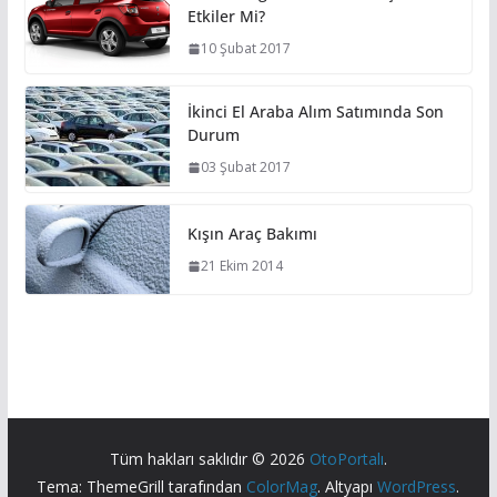
Etkiler Mi?
10 Şubat 2017
İkinci El Araba Alım Satımında Son
Durum
03 Şubat 2017
Kışın Araç Bakımı
21 Ekim 2014
Tüm hakları saklıdır © 2026
OtoPortalı
.
Tema: ThemeGrill tarafından
ColorMag
. Altyapı
WordPress
.