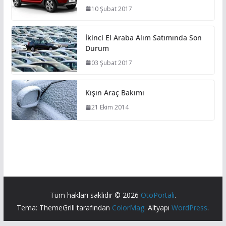
10 Şubat 2017
İkinci El Araba Alım Satımında Son
Durum
03 Şubat 2017
Kışın Araç Bakımı
21 Ekim 2014
Tüm hakları saklıdır © 2026
OtoPortalı
.
Tema: ThemeGrill tarafından
ColorMag
. Altyapı
WordPress
.